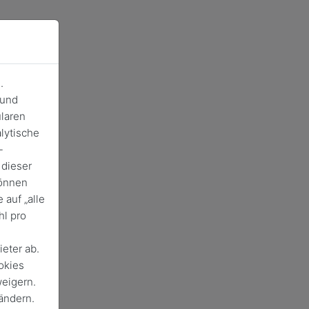
.
 und
laren
lytische
-
 dieser
können
 auf „alle
hl pro
eter ab.
okies
eigern.
 ändern.