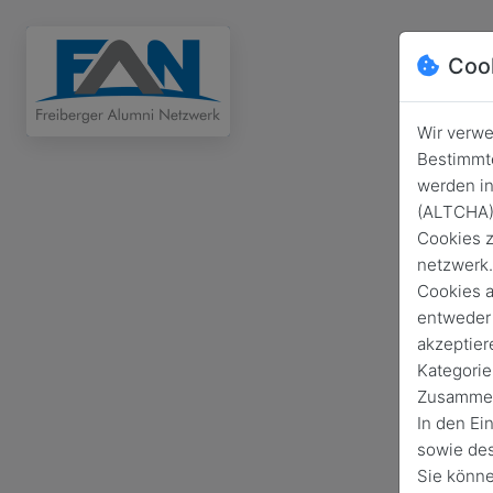
Coo
Wir verwe
Bestimmte
werden in
(ALTCHA) 
Cookies z
netzwerk.
Cookies a
entweder 
akzeptier
Kategorie
Zusammenh
In den Ei
sowie des
Sie könne