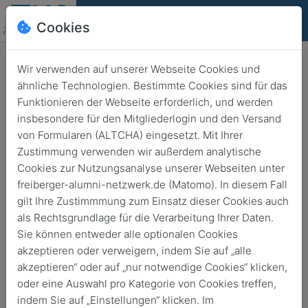
Cookies
Deutsch
English
Wir verwenden auf unserer Webseite Cookies und
ähnliche Technologien. Bestimmte Cookies sind für das
Funktionieren der Webseite erforderlich, und werden
insbesondere für den Mitgliederlogin und den Versand
von Formularen (ALTCHA) eingesetzt. Mit Ihrer
Dresden
Zustimmung verwenden wir außerdem analytische
Pop Up Science - Feste Luft
Cookies zur Nutzungsanalyse unserer Webseiten unter
freiberger-alumni-netzwerk.de (Matomo). In diesem Fall
gilt Ihre Zustimmmung zum Einsatz dieser Cookies auch
1. Dez. 2023
, 17:00
11. Dez. 2023
, 19:00
als Rechtsgrundlage für die Verarbeitung Ihrer Daten.
Sie können entweder alle optionalen Cookies
akzeptieren oder verweigern, indem Sie auf „alle
akzeptieren“ oder auf „nur notwendige Cookies“ klicken,
oder eine Auswahl pro Kategorie von Cookies treffen,
indem Sie auf „Einstellungen“ klicken. Im