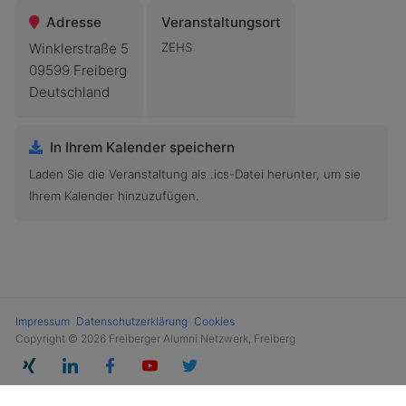
Adresse
Veranstaltungsort
Winklerstraße 5
ZEHS
09599 Freiberg
Deutschland
In Ihrem Kalender speichern
Laden Sie die Veranstaltung als .ics-Datei herunter, um sie
Ihrem Kalender hinzuzufügen.
Impressum
Datenschutzerklärung
Cookies
Copyright © 2026 Freiberger Alumni Netzwerk, Freiberg
Powered by Alumnii