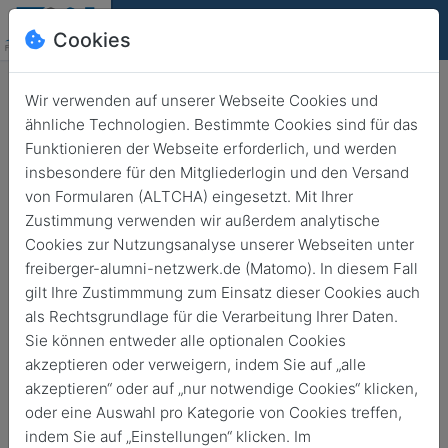
Cookies
Deutsch
English
Wir verwenden auf unserer Webseite Cookies und
ähnliche Technologien. Bestimmte Cookies sind für das
Funktionieren der Webseite erforderlich, und werden
insbesondere für den Mitgliederlogin und den Versand
Freiberg
von Formularen (ALTCHA) eingesetzt. Mit Ihrer
Kunst trifft Wissenschaft am
Zustimmung verwenden wir außerdem analytische
ZeHS: Künstlergespräch zur
Cookies zur Nutzungsanalyse unserer Webseiten unter
freiberger-alumni-netzwerk.de (Matomo). In diesem Fall
Ausstellung und Performance IN
gilt Ihre Zustimmmung zum Einsatz dieser Cookies auch
TRANSITION von Walter Padao
als Rechtsgrundlage für die Verarbeitung Ihrer Daten.
Sie können entweder alle optionalen Cookies
akzeptieren oder verweigern, indem Sie auf „alle
14. Mai 2025
von
17:00
20:00
akzeptieren“ oder auf „nur notwendige Cookies“ klicken,
oder eine Auswahl pro Kategorie von Cookies treffen,
indem Sie auf „Einstellungen“ klicken. Im