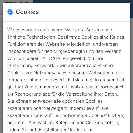
Cookies
Deutsch
English
Wir verwenden auf unserer Webseite Cookies und
ähnliche Technologien. Bestimmte Cookies sind für das
Funktionieren der Webseite erforderlich, und werden
insbesondere für den Mitgliederlogin und den Versand
Die Clemens-Winkler-
von Formularen (ALTCHA) eingesetzt. Mit Ihrer
Gedenkstätte – Freiheitsgrade
Zustimmung verwenden wir außerdem analytische
der Chemie
Cookies zur Nutzungsanalyse unserer Webseiten unter
freiberger-alumni-netzwerk.de (Matomo). In diesem Fall
gilt Ihre Zustimmmung zum Einsatz dieser Cookies auch
18. Dez. 2025
von
17:00
19:00
als Rechtsgrundlage für die Verarbeitung Ihrer Daten.
Sie können entweder alle optionalen Cookies
akzeptieren oder verweigern, indem Sie auf „alle
akzeptieren“ oder auf „nur notwendige Cookies“ klicken,
oder eine Auswahl pro Kategorie von Cookies treffen,
indem Sie auf „Einstellungen“ klicken. Im