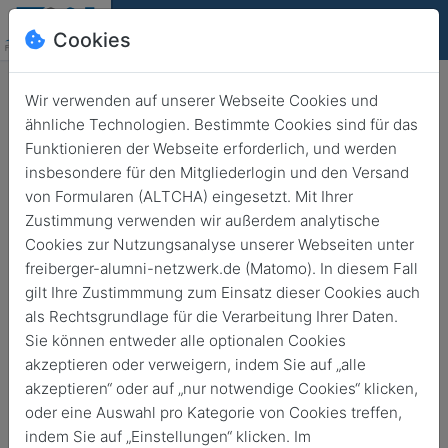
Cookies
Deutsch
English
Wir verwenden auf unserer Webseite Cookies und
ähnliche Technologien. Bestimmte Cookies sind für das
Funktionieren der Webseite erforderlich, und werden
Freiberg
insbesondere für den Mitgliederlogin und den Versand
Vortrag: Von Maurern und Logen
von Formularen (ALTCHA) eingesetzt. Mit Ihrer
Zustimmung verwenden wir außerdem analytische
– Interessantes und Kurioses aus
Cookies zur Nutzungsanalyse unserer Webseiten unter
aller Welt
freiberger-alumni-netzwerk.de (Matomo). In diesem Fall
gilt Ihre Zustimmmung zum Einsatz dieser Cookies auch
als Rechtsgrundlage für die Verarbeitung Ihrer Daten.
10. März 2026
von
19:00
21:00
Sie können entweder alle optionalen Cookies
akzeptieren oder verweigern, indem Sie auf „alle
akzeptieren“ oder auf „nur notwendige Cookies“ klicken,
oder eine Auswahl pro Kategorie von Cookies treffen,
indem Sie auf „Einstellungen“ klicken. Im