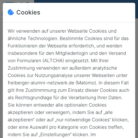
Cookies
Deutsch
English
Wir verwenden auf unserer Webseite Cookies und
ähnliche Technologien. Bestimmte Cookies sind für das
Funktionieren der Webseite erforderlich, und werden
insbesondere für den Mitgliederlogin und den Versand
Freiberg
von Formularen (ALTCHA) eingesetzt. Mit Ihrer
Vernissage: Wanderausstellung
Zustimmung verwenden wir außerdem analytische
Cookies zur Nutzungsanalyse unserer Webseiten unter
zur Geschichte der IG Farben –
freiberger-alumni-netzwerk.de (Matomo). In diesem Fall
zwischen Aufarbeitung und
gilt Ihre Zustimmmung zum Einsatz dieser Cookies auch
Aktivismus
als Rechtsgrundlage für die Verarbeitung Ihrer Daten.
Sie können entweder alle optionalen Cookies
akzeptieren oder verweigern, indem Sie auf „alle
16. April 2026
von
17:00
20:00
akzeptieren“ oder auf „nur notwendige Cookies“ klicken,
oder eine Auswahl pro Kategorie von Cookies treffen,
indem Sie auf „Einstellungen“ klicken. Im