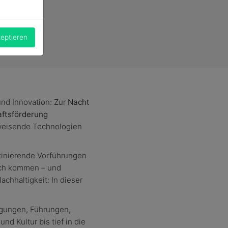
.
zeptieren
und Innovation: Zur
Nacht
aftsförderung
sweisende Technologien
zinierende Vorführungen
äch kommen – und
chhaltigkeit: In dieser
tigungen, Führungen,
 Kultur bis tief in die