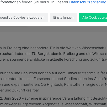
nformationen finden Sie hierzu in unserer
Datenschutzerklärung
wendige Cookies akzeptieren
Einstellungen
Alle Cookies ak
ch in Freiberg eine besondere Tür in die Welt von Wissenschaft 
rtschaft laden die TU Bergakademie Freiberg und die Wirtsch
 ein, spannende Einblicke in aktuelle Forschung und zukunft
erinnen und Besucher können auf dem Universitätscampus fas
abore entdecken, mit Forschenden und Studierenden ins Gespr
en und experimentieren. Ob Hightech, Rohstoffe, Energie oder Na
ar und Zukunft greifbar.
12. Juni 2026
– auf eine inspirierende Veranstaltung mit Besich
 abwechslungsreichen Angebot aus Wissenschaft, Wirtschaft und