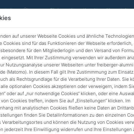
tartseite
Über uns
Förderverein
Kontakt
Veranstaltun
kies
nden auf unserer Webseite Cookies und ähnliche Technologien
 Cookies sind für das Funktionieren der Webseite erforderlich,
Freiberg
sbesondere für den Mitgliederlogin und den Versand von Formu
cht der Wissenschaft und Wirtsch
eingesetzt. Mit Ihrer Zustimmung verwenden wir außerdem ana
ur Nutzungsanalyse unserer Webseiten unter freiberger-alumni
de (Matomo). In diesem Fall gilt Ihre Zustimmmung zum Einsatz
12. Juni 2026
von
18:00
23:55
uch als Rechtsgrundlage für die Verarbeitung Ihrer Daten. Sie 
alle optionalen Cookies akzeptieren oder verweigern, indem Sie
en“ oder auf „nur notwendige Cookies“ klicken, oder eine Auswa
 von Cookies treffen, indem Sie auf „Einstellungen“ klicken. Im
Vergangene Vera
ang mit analytischen Cookies fließen keine Daten an Drittanbi
nstellungen finden Sie Detailinformationen zu den einzelnen Co
 Verarbeitungsortes und können die Nutzung von Cookies verw
n jederzeit Ihre Einwilligung widerrufen und Ihre Einstellungen