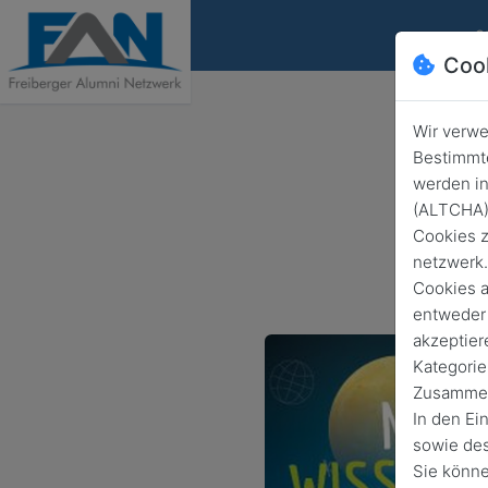
S
Coo
Wir verwe
Bestimmte
werden in
Na
(ALTCHA) 
Cookies z
netzwerk.
Cookies a
entweder 
akzeptier
Kategorie
Zusammenh
In den Ei
sowie des
Sie könne