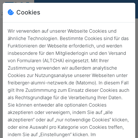
Cookies
Deutsch
English
Wir verwenden auf unserer Webseite Cookies und
ähnliche Technologien. Bestimmte Cookies sind für das
Funktionieren der Webseite erforderlich, und werden
insbesondere für den Mitgliederlogin und den Versand
Freiberg
von Formularen (ALTCHA) eingesetzt. Mit Ihrer
5. Freiberger Kongress zur
Zustimmung verwenden wir außerdem analytische
Cookies zur Nutzungsanalyse unserer Webseiten unter
Energiewende
freiberger-alumni-netzwerk.de (Matomo). In diesem Fall
gilt Ihre Zustimmmung zum Einsatz dieser Cookies auch
als Rechtsgrundlage für die Verarbeitung Ihrer Daten.
9. Mai 2025
von
09:00
16:00
Sie können entweder alle optionalen Cookies
akzeptieren oder verweigern, indem Sie auf „alle
akzeptieren“ oder auf „nur notwendige Cookies“ klicken,
oder eine Auswahl pro Kategorie von Cookies treffen,
indem Sie auf „Einstellungen“ klicken. Im