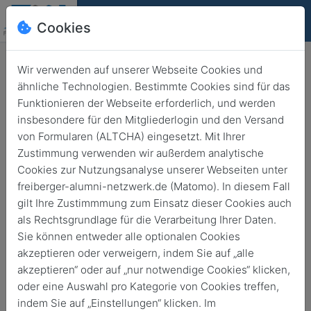
Cookies
Deutsch
English
Wir verwenden auf unserer Webseite Cookies und
ähnliche Technologien. Bestimmte Cookies sind für das
Funktionieren der Webseite erforderlich, und werden
Freiberg
insbesondere für den Mitgliederlogin und den Versand
von Formularen (ALTCHA) eingesetzt. Mit Ihrer
Festveranstaltung 10 Jahre
Zustimmung verwenden wir außerdem analytische
Günter Heinisch-Stiftung für die
Cookies zur Nutzungsanalyse unserer Webseiten unter
Geowissenschaftlichen
freiberger-alumni-netzwerk.de (Matomo). In diesem Fall
gilt Ihre Zustimmmung zum Einsatz dieser Cookies auch
Sammlungen
als Rechtsgrundlage für die Verarbeitung Ihrer Daten.
Sie können entweder alle optionalen Cookies
5. Juni 2026
von
14:00
20:00
akzeptieren oder verweigern, indem Sie auf „alle
akzeptieren“ oder auf „nur notwendige Cookies“ klicken,
oder eine Auswahl pro Kategorie von Cookies treffen,
indem Sie auf „Einstellungen“ klicken. Im