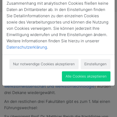
Zusammenhang mit analytischen Cookies fließen keine
Daten an Drittanbieter ab. In den Einstellungen finden
Sie Detailinformationen zu den einzelnen Cookies
sowie des Verarbeitungsortes und können die Nutzung
von Cookies verweigern. Sie können jederzeit Ihre
Einwilligung widerrufen und Ihre Einstellungen ändern.
Die sechs Fakultäten der TU Bergakademie Freiberg
Weitere Informationen finden Sie hierzu in unserer
haben am 9. April über ihre Leitung entschieden. Die
Datenschutzerklärung
.
Dekane sind für drei Jahre gewählt. Ihre Amtszeit
beginnt am 1. Mai.
Nur notwendige Cookies akzeptieren
Einstellungen
Mit Prof. Dr. Konrad Froitzheim (
Fakultät für Mathematik
und Informatik
), Prof. Dr. Jens Kortus (
Fakultät für Chemie
Alle Cookies akzeptieren
und Physik
) und Prof. Dr. David Rafaja (
Fakultät für
Werkstoffwissenschaft und Werkstofftechnologie
) wurden
drei Dekane wiedergewählt.
An den restlichen drei Fakultäten gibt es zum 1. Mai einen
Führungswechsel:
So übernimmt Prof. Dr. Matthias Reich die Nachfolge von