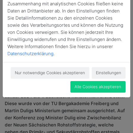
Zusammenhang mit analytischen Cookies fließen keine
Daten an Drittanbieter ab. In den Einstellungen finden
Sie Detailinformationen zu den einzelnen Cookies
sowie des Verarbeitungsortes und können die Nutzung
von Cookies verweigern. Sie können jederzeit Ihre
Einwilligung widerrufen und Ihre Einstellungen ändern.
Weitere Informationen finden Sie hierzu in unserer
Datenschutzerklärung
.
Nur notwendige Cookies akzeptieren
Einstellungen
Sachsens Staatsminister für Wirtschaft, Arbeit und
Alle Cookies akzeptieren
Verkehr Martin Dulig war in Freiberg. Hier fand am 11.
Januar 2024 die 1. Sächsische Rohstoffkonferenz statt.
Diese wurde von der TU Bergakademie Freiberg und
Martin Duligs Ministerium gemeinsam ausgerichtet. Auf
der Konferenz zog Minister Dulig eine Zwischenbilanz
der Neuen Sächsischen Rohstoffstrategie, welche
neben den Primär- und Sekundärrohstoffen erstmals