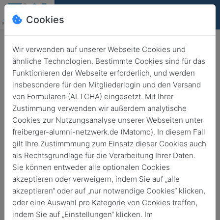
Cookies
Deutsch
English
Wir verwenden auf unserer Webseite Cookies und
ähnliche Technologien. Bestimmte Cookies sind für das
Funktionieren der Webseite erforderlich, und werden
insbesondere für den Mitgliederlogin und den Versand
von Formularen (ALTCHA) eingesetzt. Mit Ihrer
"TUBAF ist ein wichtiger
Zustimmung verwenden wir außerdem analytische
Cookies zur Nutzungsanalyse unserer Webseiten unter
Baustein" – Minister Dulig zur
freiberger-alumni-netzwerk.de (Matomo). In diesem Fall
Neuen Sächsischen
gilt Ihre Zustimmmung zum Einsatz dieser Cookies auch
Rohstoffstrategie
als Rechtsgrundlage für die Verarbeitung Ihrer Daten.
Sie können entweder alle optionalen Cookies
Zurück
15. Jan. 2024
Forschung
akzeptieren oder verweigern, indem Sie auf „alle
akzeptieren“ oder auf „nur notwendige Cookies“ klicken,
oder eine Auswahl pro Kategorie von Cookies treffen,
indem Sie auf „Einstellungen“ klicken. Im