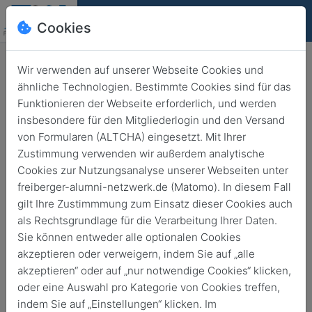
Cookies
Deutsch
English
Wir verwenden auf unserer Webseite Cookies und
ähnliche Technologien. Bestimmte Cookies sind für das
Erfolgreich und besonders
Funktionieren der Webseite erforderlich, und werden
insbesondere für den Mitgliederlogin und den Versand
engagiert:
von Formularen (ALTCHA) eingesetzt. Mit Ihrer
Deutschlandstipendium für 45
Zustimmung verwenden wir außerdem analytische
Studierende
Cookies zur Nutzungsanalyse unserer Webseiten unter
freiberger-alumni-netzwerk.de (Matomo). In diesem Fall
Zurück
28. Mai 2025
Stiften & Fördern
gilt Ihre Zustimmmung zum Einsatz dieser Cookies auch
als Rechtsgrundlage für die Verarbeitung Ihrer Daten.
Sie können entweder alle optionalen Cookies
akzeptieren oder verweigern, indem Sie auf „alle
akzeptieren“ oder auf „nur notwendige Cookies“ klicken,
oder eine Auswahl pro Kategorie von Cookies treffen,
indem Sie auf „Einstellungen“ klicken. Im