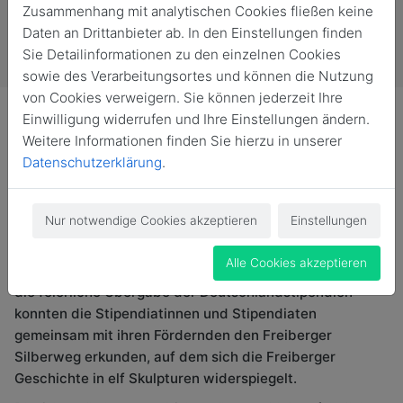
Zusammenhang mit analytischen Cookies fließen keine
Daten an Drittanbieter ab. In den Einstellungen finden
Sie Detailinformationen zu den einzelnen Cookies
sowie des Verarbeitungsortes und können die Nutzung
von Cookies verweigern. Sie können jederzeit Ihre
Einwilligung widerrufen und Ihre Einstellungen ändern.
Weitere Informationen finden Sie hierzu in unserer
Datenschutzerklärung
.
Musikalisch begleitet vom Streicherensemble des
Collegium Musicum der TU Bergakademie Freiberg
Nur notwendige Cookies akzeptieren
Einstellungen
erhielten 45 Studierende aus 6 Nationen am 21. Mai ein
Deutschlandstipendium. Damit werden sie für ein oder
Alle Cookies akzeptieren
zwei Semester finanziell unterstützt. Im Anschluss an
die feierliche Übergabe der Deutschlandstipendien
konnten die Stipendiatinnen und Stipendiaten
gemeinsam mit ihren Fördernden den Freiberger
Silberweg erkunden, auf dem sich die Freiberger
Geschichte in elf Skulpturen widerspiegelt.