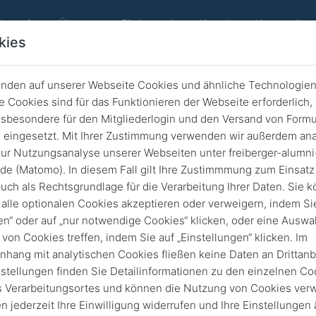
(current)
tartseite
Über uns
Förderverein
Kontakt
Veranstaltun
kies
nden auf unserer Webseite Cookies und ähnliche Technologien
"Einer der aktivsten
 Cookies sind für das Funktionieren der Webseite erforderlich,
sbesondere für den Mitgliederlogin und den Versand von Formu
niversitätsfördervereine in Sachse
eingesetzt. Mit Ihrer Zustimmung verwenden wir außerdem ana
ur Nutzungsanalyse unserer Webseiten unter freiberger-alumni
Zurück
2. Dez. 2025
Stiften & Fördern
de (Matomo). In diesem Fall gilt Ihre Zustimmmung zum Einsatz
uch als Rechtsgrundlage für die Verarbeitung Ihrer Daten. Sie 
alle optionalen Cookies akzeptieren oder verweigern, indem Sie
en“ oder auf „nur notwendige Cookies“ klicken, oder eine Auswa
 von Cookies treffen, indem Sie auf „Einstellungen“ klicken. Im
ang mit analytischen Cookies fließen keine Daten an Drittanbi
nstellungen finden Sie Detailinformationen zu den einzelnen Co
 Verarbeitungsortes und können die Nutzung von Cookies verw
n jederzeit Ihre Einwilligung widerrufen und Ihre Einstellungen