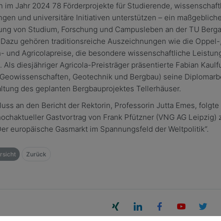
n im Jahr 2024 78 Förderprojekte für Studierende, wissenschaft
ngen und universitäre Initiativen unterstützen – ein maßgebliche
kung von Studium, Forschung und Campusleben an der TU Berg
. Dazu gehören traditionsreiche Auszeichnungen wie die Oppel-
- und Agricolapreise, die besondere wissenschaftliche Leistun
 Als diesjähriger Agricola-Preisträger präsentierte Fabian Kaulf
t Geowissenschaften, Geotechnik und Bergbau) seine Diplomarbe
ltung des geplanten Bergbauprojektes Tellerhäuser.
uss an den Bericht der Rektorin, Professorin Jutta Emes, folgte
hochaktueller Gastvortrag von Frank Pfützner (VNG AG Leipzig)
er europäische Gasmarkt im Spannungsfeld der Weltpolitik“.
sicht
Zurück