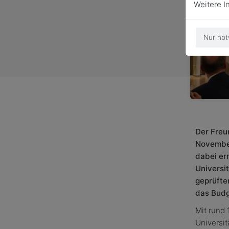
Weitere I
Nur not
Der Freu
November
dabei er
Universi
geprüfte
das Budg
Mit rund 
Universit