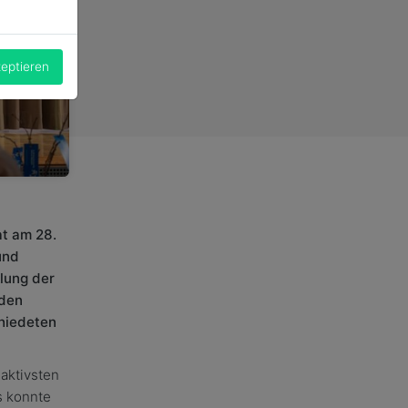
.
zeptieren
at am 28.
und
klung der
 den
hiedeten
 aktivsten
s konnte