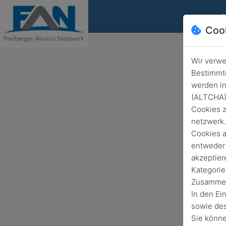
S
Coo
Wir verwe
Bestimmte
werden in
U
(ALTCHA) 
Cookies z
netzwerk.
Cookies a
entweder 
akzeptier
Kategorie
Zusammenh
In den Ei
sowie des
Sie könne