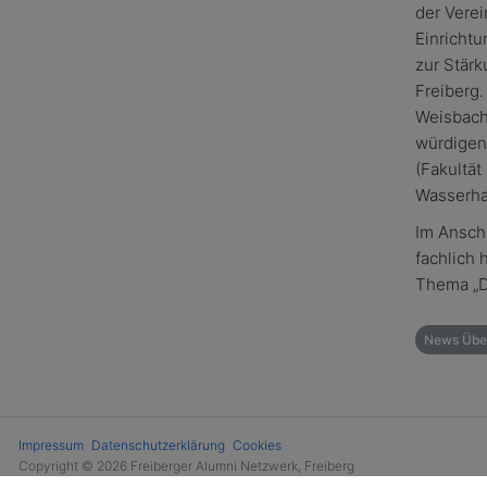
der Verei
Einrichtu
zur Stär
Freiberg
Weisbach
würdigen.
(Fakultä
Wasserha
Im Anschl
fachlich 
Thema „D
News Über
Impressum
Datenschutzerklärung
Cookies
Copyright © 2026 Freiberger Alumni Netzwerk, Freiberg