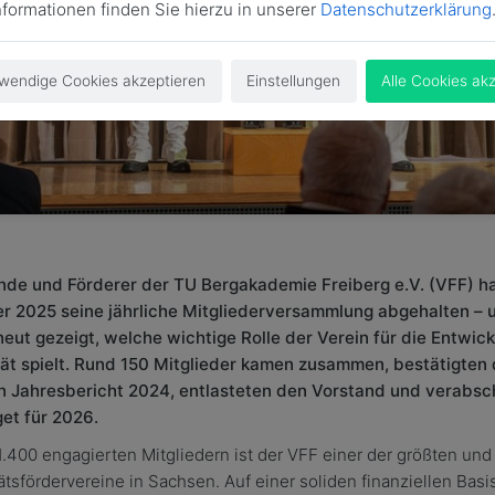
nformationen finden Sie hierzu in unserer
Datenschutzerklärung
wendige Cookies akzeptieren
Einstellungen
Alle Cookies ak
nde und Förderer der TU Bergakademie Freiberg e.V. (VFF) h
 2025 seine jährliche Mitgliederversammlung abgehalten – 
neut gezeigt, welche wichtige Rolle der Verein für die Entwic
tät spielt. Rund 150 Mitglieder kamen zusammen, bestätigten
n Jahresbericht 2024, entlasteten den Vorstand und verabsc
et für 2026.
1.400 engagierten Mitgliedern ist der VFF einer der größten und
ätsfördervereine in Sachsen. Auf einer soliden finanziellen Basi