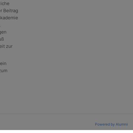
liche
r Beitrag
akademie
,
gen
uß
it zur
 ein
 zum
Powered by Alumnii