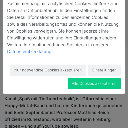
Zusammenhang mit analytischen Cookies fließen keine
Daten an Drittanbieter ab. In den Einstellungen finden
Sie Detailinformationen zu den einzelnen Cookies
sowie des Verarbeitungsortes und können die Nutzung
von Cookies verweigern. Sie können jederzeit Ihre
Einwilligung widerrufen und Ihre Einstellungen ändern.
Weitere Informationen finden Sie hierzu in unserer
Datenschutzerklärung
.
Nur notwendige Cookies akzeptieren
Einstellungen
Deutschlands einziger Professor für Tiefbohrtechnik ist
Alle Cookies akzeptieren
nur eine Rolle des vielseitigen Experten für die flüssigen
Schätze des Untergrunds: Er betreibt den YouTube-
Kanal „Spaß mit Tiefbohrtechnik“, ist Gitarrist in einer
Happy-Metal-Band und hat ein Kinderbuch geschrieben.
Seit Ende September ist Professor Matthias Reich
offiziell im Ruhestand, wird aber weiter in Freiberg
bleiben – und auf YouTube sowieso.