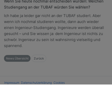
Wenn Sie heute nochmal entscheiden würden: Welchen
Studiengang an der TUBAF würden Sie wählen?
Ich habe ja leider gar nicht an der TUBAF studiert. Aber
wenn ich nochmal studieren wollte, dann auch wieder
einen Ingenieur-Studiengang. Ingenieure werden überall
gesucht – und Sie wissen ja: dem Ingenieur ist nichts zu
schwör. Ingenieur zu sein ist wahnsinnig vielseitig und
spannend.
News Übersicht
Zurück
Impressum
Datenschutzerklärung
Cookies
Copyright © 2026 Freiberger Alumni Netzwerk, Freiberg
Powered by Alumnii