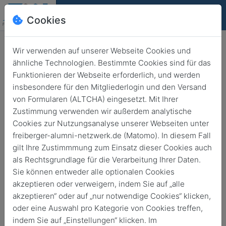
Cookies
Deutsch
English
Wir verwenden auf unserer Webseite Cookies und
ähnliche Technologien. Bestimmte Cookies sind für das
Funktionieren der Webseite erforderlich, und werden
insbesondere für den Mitgliederlogin und den Versand
von Formularen (ALTCHA) eingesetzt. Mit Ihrer
Zustimmung verwenden wir außerdem analytische
Zwischen Fachbuch und
Cookies zur Nutzungsanalyse unserer Webseiten unter
freiberger-alumni-netzwerk.de (Matomo). In diesem Fall
YouTube-Kanal: Fragen an
gilt Ihre Zustimmmung zum Einsatz dieser Cookies auch
Professor Matthias Reich
als Rechtsgrundlage für die Verarbeitung Ihrer Daten.
Sie können entweder alle optionalen Cookies
Zurück
3. Dez. 2025
Alumni
akzeptieren oder verweigern, indem Sie auf „alle
akzeptieren“ oder auf „nur notwendige Cookies“ klicken,
oder eine Auswahl pro Kategorie von Cookies treffen,
indem Sie auf „Einstellungen“ klicken. Im