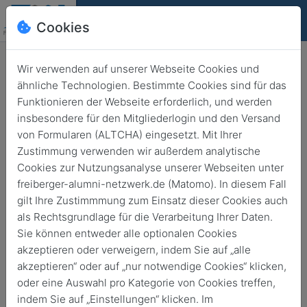
Cookies
Deutsch
English
Wir verwenden auf unserer Webseite Cookies und
ähnliche Technologien. Bestimmte Cookies sind für das
Funktionieren der Webseite erforderlich, und werden
insbesondere für den Mitgliederlogin und den Versand
von Formularen (ALTCHA) eingesetzt. Mit Ihrer
NdWW 2026 mit noch mehr
Zustimmung verwenden wir außerdem analytische
Angeboten für Jugendliche
Cookies zur Nutzungsanalyse unserer Webseiten unter
freiberger-alumni-netzwerk.de (Matomo). In diesem Fall
Zurück
3. Juni 2026
Universität
gilt Ihre Zustimmmung zum Einsatz dieser Cookies auch
als Rechtsgrundlage für die Verarbeitung Ihrer Daten.
Sie können entweder alle optionalen Cookies
akzeptieren oder verweigern, indem Sie auf „alle
akzeptieren“ oder auf „nur notwendige Cookies“ klicken,
oder eine Auswahl pro Kategorie von Cookies treffen,
indem Sie auf „Einstellungen“ klicken. Im