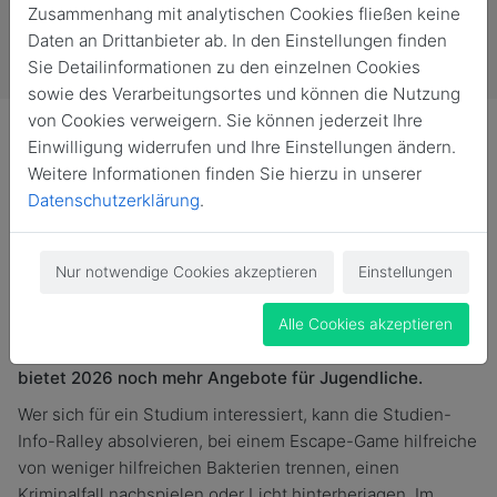
Zusammenhang mit analytischen Cookies fließen keine
Daten an Drittanbieter ab. In den Einstellungen finden
Sie Detailinformationen zu den einzelnen Cookies
sowie des Verarbeitungsortes und können die Nutzung
von Cookies verweigern. Sie können jederzeit Ihre
Einwilligung widerrufen und Ihre Einstellungen ändern.
Weitere Informationen finden Sie hierzu in unserer
Datenschutzerklärung
.
Bei der Nacht der Wissenschaft und Wirtschaft (NdWW)
bieten Universität und Stadt ein buntes Programm für
die ganze Familie. Am Standort der Wissenschaft auf
Nur notwendige Cookies akzeptieren
Einstellungen
dem Unicampus Nord rund um die Agricola- und
Lampadiusstraße stellt die TU Bergakademie Freiberg in
Alle Cookies akzeptieren
diesem Jahr Studieninteressierte in den Mittelpunkt und
bietet 2026 noch mehr Angebote für Jugendliche.
Wer sich für ein Studium interessiert, kann die Studien-
Info-Ralley absolvieren, bei einem Escape-Game hilfreiche
von weniger hilfreichen Bakterien trennen, einen
Kriminalfall nachspielen oder Licht hinterherjagen. Im