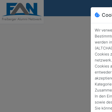
S
Coo
Wir verwe
Save 
Bestimmte
werden in
(ALTCHA) 
Cookies z
netzwerk.
Cookies a
entweder 
akzeptier
Kategorie
Zusammenh
In den Ei
sowie des
Sie könne