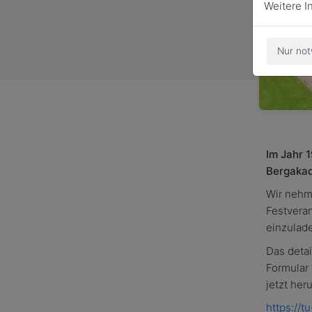
Weitere I
Nur not
Im Jahr 
Bergakad
Wir nehme
Festveran
einzulad
Das detai
Formular 
jetzt her
https://t