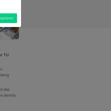
.
zeptieren
er TU
ur
iberg
nd das
e bereits