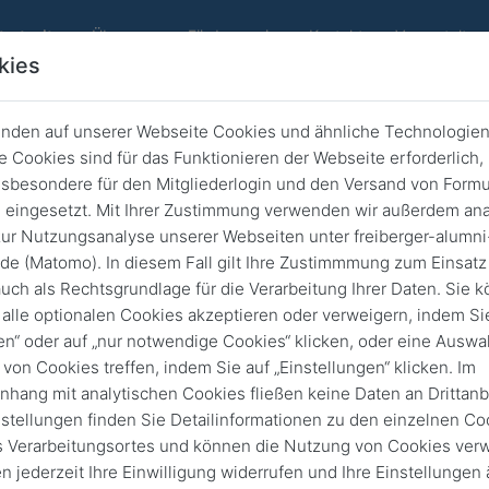
(current)
tartseite
Über uns
Förderverein
Kontakt
Veranstaltun
kies
nden auf unserer Webseite Cookies und ähnliche Technologien
the date - 50 Jahre Ofenbau in Fr
 Cookies sind für das Funktionieren der Webseite erforderlich,
sbesondere für den Mitgliederlogin und den Versand von Formu
Zurück
8. Jan. 2019
eingesetzt. Mit Ihrer Zustimmung verwenden wir außerdem ana
ur Nutzungsanalyse unserer Webseiten unter freiberger-alumni
de (Matomo). In diesem Fall gilt Ihre Zustimmmung zum Einsatz
uch als Rechtsgrundlage für die Verarbeitung Ihrer Daten. Sie 
alle optionalen Cookies akzeptieren oder verweigern, indem Sie
en“ oder auf „nur notwendige Cookies“ klicken, oder eine Auswa
 von Cookies treffen, indem Sie auf „Einstellungen“ klicken. Im
ang mit analytischen Cookies fließen keine Daten an Drittanbi
nstellungen finden Sie Detailinformationen zu den einzelnen Co
 Verarbeitungsortes und können die Nutzung von Cookies verw
n jederzeit Ihre Einwilligung widerrufen und Ihre Einstellungen