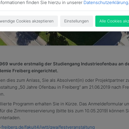
nformationen finden Sie hierzu in unserer
Datenschutzerklärung
wendige Cookies akzeptieren
Einstellungen
Alle Cookies ak
1969 wurde erstmalig der Studiengang Industrieofenbau an d
emie Freiberg eingerichtet.
n dies zum Anlass, Sie als Absolvent(in) oder Projektpartner z
staltung „50 Jahre Ofenbau in Freiberg“ am 21.06.2019 nach Fre
en.
llierte Programm erhalten Sie in Kürze. Das Anmeldeformular u
für die Zimmerreservierung (bitte bis zum 10.05.2019) können Si
unterladen.
u-freiberg.de/fakult4/iwtt/gwa/festveranstaltung