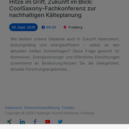
Hitze im Griff, Zukunft im Blick:
CoolSaxony-Fachkonferenz zur
nachhaltigen Kälteplanung
29. Sept. 2026
09:30
Freiberg
Wie bleiben unsere Gebäude auch in Zukunft lebenswert,
leistungsfähig und energieeffizient – selbst an den
aktuellen heißen Sommertagen? Diese Frage gewinnt für
Kommunen, Energieversorger und öffentliche Einrichtungen
zunehmend an Bedeutung.Nutzen Sie die Gelegenheit,
aktuelle Forschungsergebnisse,…
Impressum
Datenschutzerklärung
Cookies
Copyright © 2026 Freiberger Alumni Netzwerk, Freiberg