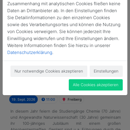
Zusammenhang mit analytischen Cookies fließen keine
Daten an Drittanbieter ab. In den Einstellungen finden
Sie Detailinformationen zu den einzelnen Cookies
sowie des Verarbeitungsortes und können die Nutzung
von Cookies verweigern. Sie können jederzeit Ihre
Einwilligung widerrufen und Ihre Einstellungen ändern.
Weitere Informationen finden Sie hierzu in unserer
Datenschutzerklärung
.
Nur notwendige Cookies akzeptieren
Einstellungen
Absolvententreffen der Fakultät für
Chemie, Physik und Biowissenschaften
Alle Cookies akzeptieren
der TU Bergakademie Freiberg
19. Sept. 2026
11:00
Freiberg
In diesem Jahr feiern die Studiengänge Chemie (70 Jahre)
und Angewandte Naturwissenschaft (30 Jahre) gemeinsam
ihr 100-jähriges Jubiläum mit einem großen
Absolvententreffen. Geplant sind u.a. Führungen durch die