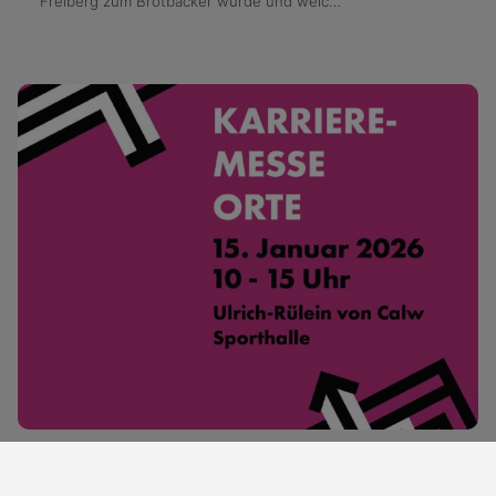
Freiberg zum Brotbäcker wurde und welc…
Karrieremesse ORTE